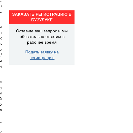
о
с
ЗАКАЗАТЬ РЕГИСТРАЦИЮ В
БУЗУЛУКЕ
и
Оставьте ваш запрос и мы
я
обязательно ответим в
х
рабочее время
ь
ю
Подать заявку на
/
регистрацию
ы
й
и
я
м
й
о
в
.
,
.
2