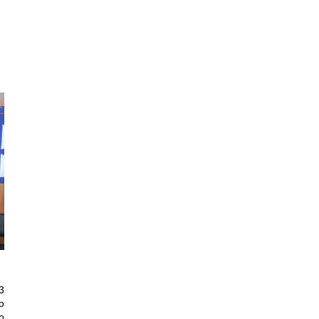
3
о
о