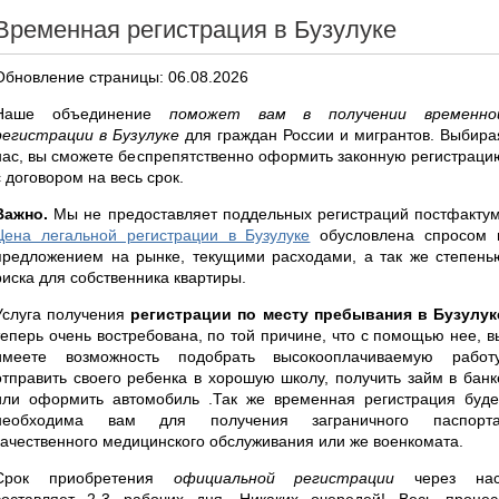
Временная регистрация в Бузулуке
Обновление страницы: 06.08.2026
Наше объединение
поможет вам в получении временно
регистрации в Бузулуке
для граждан России и мигрантов. Выбира
нас, вы сможете беспрепятственно оформить законную регистраци
с договором на весь срок.
Важно.
Мы не предоставляет поддельных регистраций постфактум
Цена легальной регистрации в Бузулуке
обусловлена спросом 
предложением на рынке, текущими расходами, а так же степень
риска для собственника квартиры.
Услуга получения
регистрации по месту пребывания в Бузулук
теперь очень востребована, по той причине, что с помощью нее, в
имеете возможность подобрать высокооплачиваемую работу
отправить своего ребенка в хорошую школу, получить займ в банк
или оформить автомобиль .Так же временная регистрация буде
необходима вам для получения заграничного паспорта
качественного медицинского обслуживания или же военкомата.
Срок приобретения
официальной регистрации
через нас
составляет 2-3 рабочих дня. Никаких очередей! Весь процес