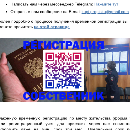
Написать нам через мессенджер Telegram:
Нажмите тут
Отправьте нам сообщение на E-mail
kupi.propisku@gmail.com
Более подробно о процессе получения временной регистрации вы
можете прочитать
на этой странице
Законную временную регистрацию по месту жительства (форма 
или регистрационный учет для приезжих через нас возможн
оформить даже на мин. срок три мес.. Предельный срок п