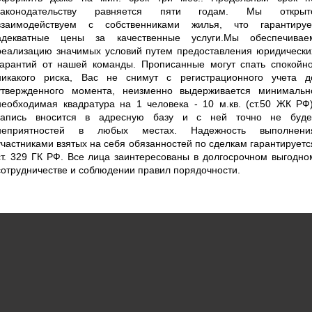
законодательству равняется пяти годам. Мы открыт
взаимодействуем с собственниками жилья, что гарантируе
адекватные цены за качественные услуги.Мы обеспечивае
реализацию значимых условий путем предоставления юридически
гарантий от нашей команды. Прописанные могут спать спокойно
никакого риска, Вас не снимут с регистрационного учета д
утвержденного момента, неизменно выдерживается минимальн
необходимая квадратура на 1 человека - 10 м.кв. (ст.50 ЖК РФ)
запись вносится в адресную базу и с ней точно не буде
неприятностей в любых местах. Надежность выполнени
участниками взятых на себя обязанностей по сделкам гарантируетс
ст. 329 ГК РФ. Все лица заинтересованы в долгосрочном выгодно
сотрудничестве и соблюдении правил порядочности.