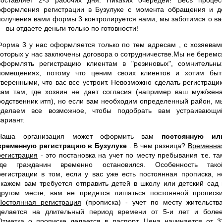
оформления регистрации в Бузулуке с момента обращения и д
получения вами формы 3 контролируется нами, мы заботимся о ва
— вы отдаете деньги только по готовности!
Форма 3 у нас оформляется только по тем адресам , с хозяевам
которых у нас заключены договора о сотрудничестве.Мы не беремс
оформлять регистрацию клиентам в "резиновых", сомнительны
помещениях, потому что ценим своих клиентов и хотим быт
уверенными, что вас все устроит. Невозможно сделать регистраци
вам там, где хозяин не дает согласия (например ваш муж/жена
родственник итп), но если вам необходим определенный район, м
сделаем все возможное, чтобы подобрать вам устраивающи
вариант.
Наша организация может оформить вам
постоянную ил
временную регистрацию в Бузулуке
. В чем разница?
Временна
регистрация
- это постановка на учет по месту пребывания т.е. та
где гражданин временно остановился. Особенность тако
регистрации в том, если у вас уже есть постоянная прописка, н
скажем вам требуется отправить детей в школу или детский сад 
другом месте, вам не придется лишаться постоянной прописки
Постоянная регистрация
(прописка) - учет по месту жительства
делается на длительный период времени от 5-и лет и более
Отметка о прописке делается в паспорт. Цена начинается от 3