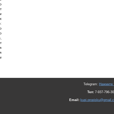
о
т
м
х
:
о
о
,
т
я
я
м
Telegram:
Нажмите 
Тел:
7-937-796-30
Email:
kupi.propisku@gmail.