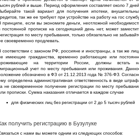
тысяч рублей и выше. Период оформления составляет около 7 дней
Выбирайте такой вариант для получения ипотеки, внушительны
кредитов, так же ее требуют при устройстве на работу на гос службу
В принципе, если вы экономите деньги, неотложной необходимост
в постоянной прописке на сегодняшний день нет, может заместит
регистрация по месту пребывания, только обязательно не забывайт
ее своевременно продлевать.
В соответствии с законом РФ, россияне и иностранцы, а так же лиц
не имеющие гражданства, временно работающие или постоянн
проживающие на территории России, должны встать н
миграционный учет по месту пребывания или проживания. Данно
положение обозначено в ФЗ от 21.12.2013 года № 376-ФЗ. Согласн
ему определена административная ответственность в виде штраф
за не своевременное получение регистрации по месту пребывани
или прописки. Сумма наказания отличается в каждом случае
для физических лиц без регистрации от 2 до 5 тысяч рублей
Как получить регистрацию в Бузулуке
Связаться с нами вы можете одним из следующих способов: