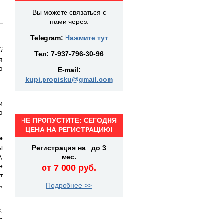
Вы можете связаться с
нами через:
Telegram:
Нажмите тут
й
Тел:
7-937-796-30-96
я
ю
E-mail:
kupi.propisku@gmail.com
.
и
ю
НЕ ПРОПУСТИТЕ: СЕГОДНЯ
ЦЕНА НА РЕГИСТРАЦИЮ!
е
ы
Регистрация на до 3
,
мес.
е
от 7 000 руб.
т
,
Подробнее >>
,
с